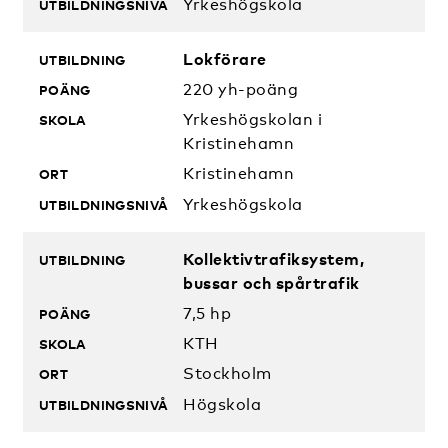
Yrkeshögskola
Lokförare
220 yh-poäng
Yrkeshögskolan i
Kristinehamn
Kristinehamn
Yrkeshögskola
Kollektivtrafiksystem,
bussar och spårtrafik
7,5 hp
KTH
Stockholm
Högskola