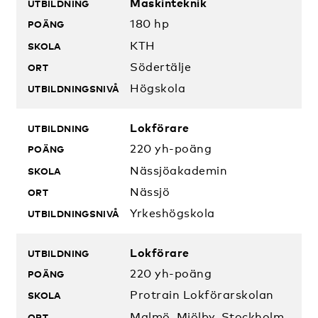
Maskinteknik
180 hp
KTH
Södertälje
Högskola
Lokförare
220 yh-poäng
Nässjöakademin
Nässjö
Yrkeshögskola
Lokförare
220 yh-poäng
Protrain Lokförarskolan
Malmö, Mjölby, Stockholm,