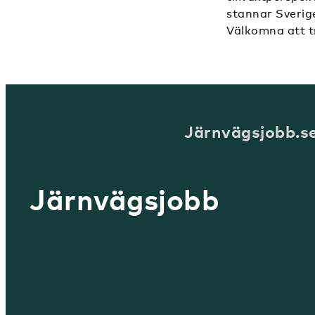
stannar Sverig
Välkomna att t
Järnvägsjobb.s
Järnvägsjobb