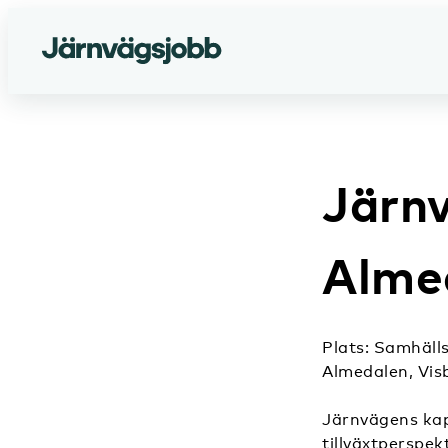
Järn
Alme
Plats: Samhäll
Almedalen, Vis
Järnvägens kapa
tillväxtperspek