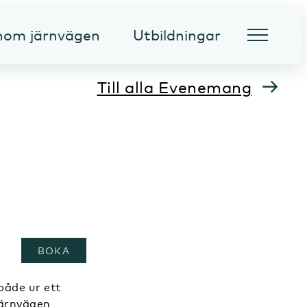
inom järnvägen
Utbildningar
Till alla Evenemang
, ÖPPNAS I ETT NYTT FÖNSTER
BOKA
både ur ett
järnvägen