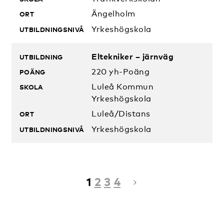
Ängelholm
Yrkeshögskola
Eltekniker – järnväg
220 yh-Poäng
Luleå Kommun
Yrkeshögskola
Luleå/Distans
Yrkeshögskola
1
2
3
4