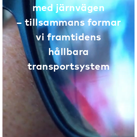
med järnvägen
− tillsammans formar
vi framtidens
hållbara
transportsystem