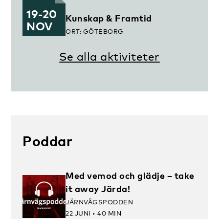
19-20
Kunskap & Framtid
NOV
ORT: GÖTEBORG
Se alla aktiviteter
Poddar
Med vemod och glädje – take
it away Järda!
JÄRNVÄGSPODDEN
22 JUNI • 40 MIN