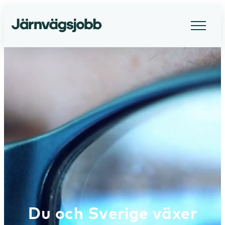
Järnvägsjobb
Du och Sverige växer