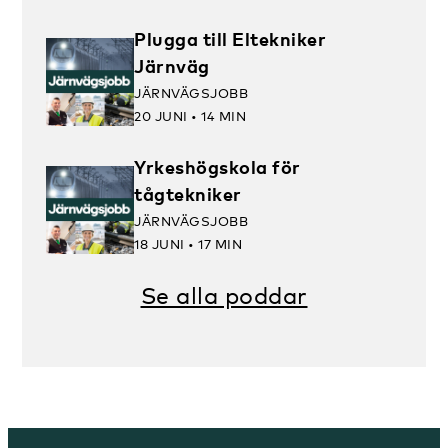
Plugga till Eltekniker
Järnväg
JÄRNVÄGSJOBB
20 JUNI • 14 MIN
Yrkeshögskola för
tågtekniker
JÄRNVÄGSJOBB
18 JUNI • 17 MIN
Se alla poddar