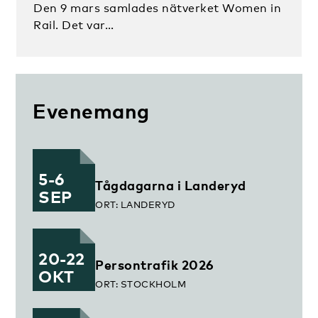
Den 9 mars samlades nätverket Women in
Rail. Det var…
Evenemang
5-6
Tågdagarna i Landeryd
SEP
ORT: LANDERYD
20-22
Persontrafik 2026
OKT
ORT: STOCKHOLM