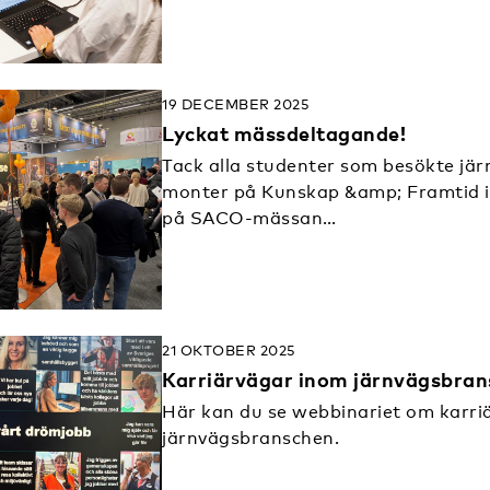
19 DECEMBER 2025
Lyckat mässdeltagande!
Tack alla studenter som besökte jä
monter på Kunskap &amp; Framtid 
på SACO-mässan…
21 OKTOBER 2025
Karriärvägar inom järnvägsbra
Här kan du se webbinariet om karri
järnvägsbranschen.