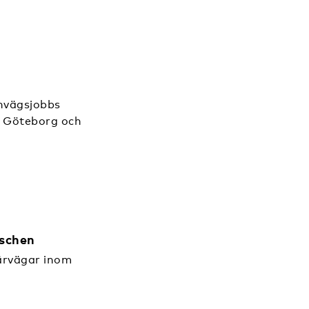
rnvägsjobbs
i Göteborg och
nschen
ärvägar inom