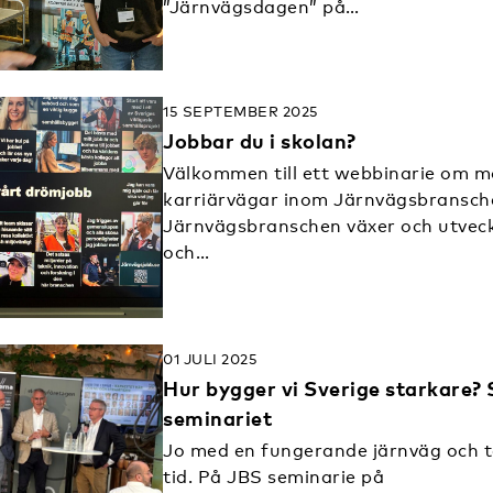
”Järnvägsdagen” på…
15 SEPTEMBER 2025
Jobbar du i skolan?
Välkommen till ett webbinarie om m
karriärvägar inom Järnvägsbransch
Järnvägsbranschen växer och utveck
och…
01 JULI 2025
Hur bygger vi Sverige starkare? 
seminariet
Jo med en fungerande järnväg och t
tid. På JBS seminarie på