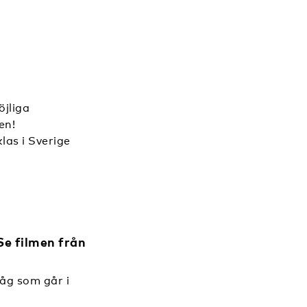
öjliga
en!
las i Sverige
Se filmen från
åg som går i