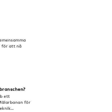
s gemensamma
 för att nå
sbranschen?
b ett
Mälarbanan för
teknik…