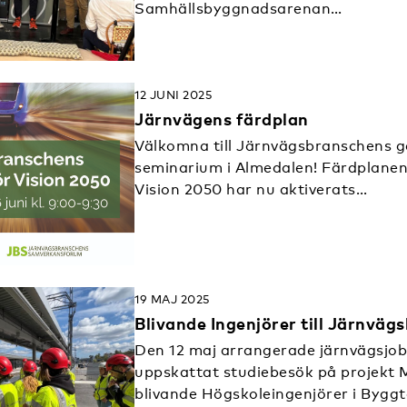
Samhällsbyggnadsarenan…
12 JUNI 2025
Järnvägens färdplan
Välkomna till Järnvägsbranschen
seminarium i Almedalen! Färdplanen
Vision 2050 har nu aktiverats…
19 MAJ 2025
Blivande Ingenjörer till Järnväg
Den 12 maj arrangerade järnvägsjob
uppskattat studiebesök på projekt 
blivande Högskoleingenjörer i Bygg