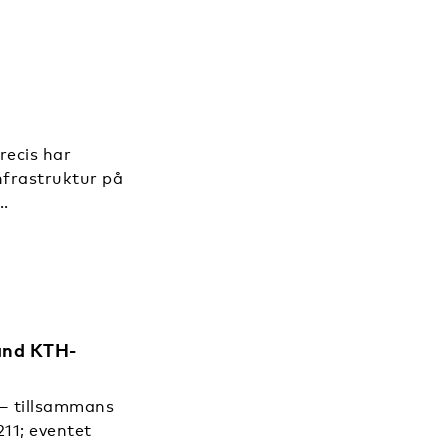
recis har
nfrastruktur på
…
and KTH-
– tillsammans
11; eventet