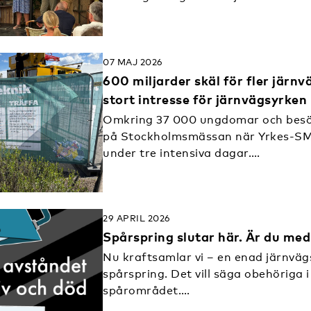
07 MAJ 2026
600 miljarder skäl för fler järnv
stort intresse för järnvägsyrke
Omkring 37 000 ungdomar och bes
på Stockholmsmässan när Yrkes-S
under tre intensiva dagar….
29 APRIL 2026
Spårspring slutar här. Är du med
Nu kraftsamlar vi – en enad järnvä
spårspring. Det vill säga obehöriga i
spårområdet….