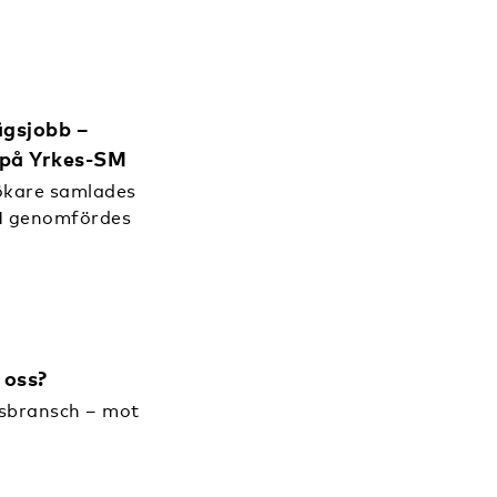
ägsjobb –
n på Yrkes-SM
ökare samlades
M genomfördes
 oss?
gsbransch – mot