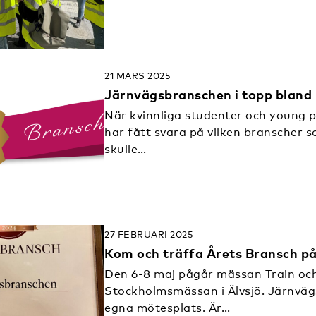
21 MARS 2025
Järnvägsbranschen i topp bland
När kvinnliga studenter och young p
har fått svara på vilken branscher s
skulle…
27 FEBRUARI 2025
Kom och träffa Årets Bransch på 
Den 6-8 maj pågår mässan Train och
Stockholmsmässan i Älvsjö. Järnvä
egna mötesplats. Är…