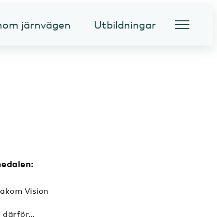
inom järnvägen
Utbildningar
edalen:
bakom Vision
 därför…