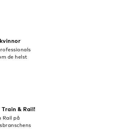
 kvinnor
rofessionals
om de helst
Train & Rail!
 Rail på
gsbranschens