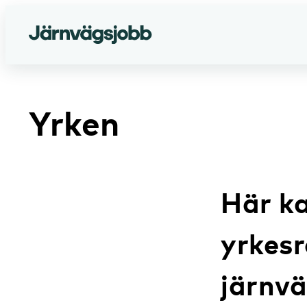
Yrken
Här ka
yrkesr
järnv