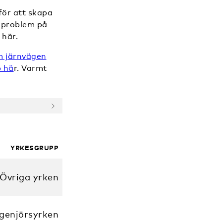
för att skapa
a problem på
 här.
m järnvägen
b hä
r. Varmt
YRKESGRUPP
Övriga yrken
ngenjörsyrken