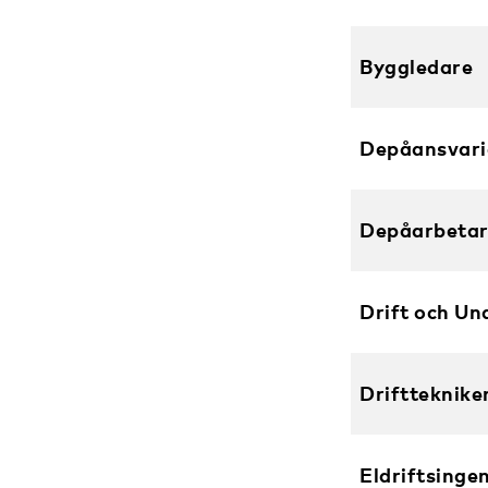
Byggledare
Depåansvari
Depåarbeta
Drift och Un
Driftteknike
Eldriftsinge