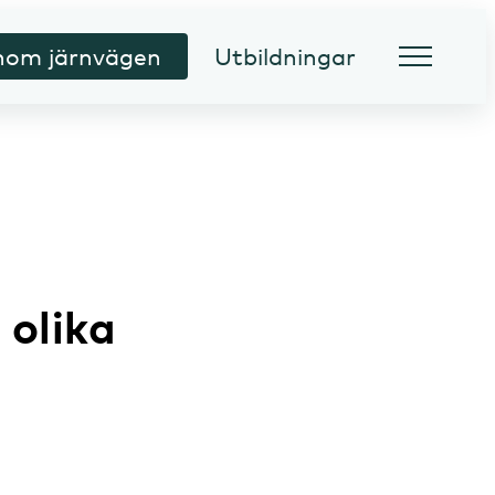
inom järnvägen
Utbildningar
 olika