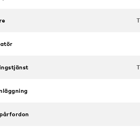
re
T
atör
ingstjänst
T
nläggning
Spårfordon