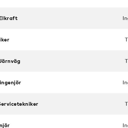
Elkraft
I
iker
T
 Järnväg
T
ingenjör
I
Servicetekniker
T
njör
I