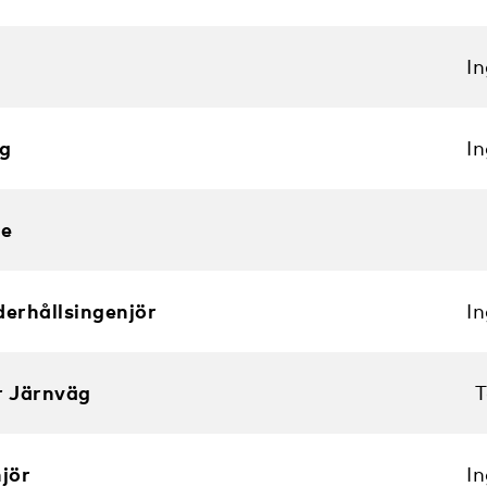
I
g
I
re
derhållsingenjör
I
r Järnväg
T
njör
I