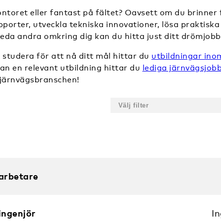
ntoret eller fantast på fältet? Oavsett om du brinner 
porter, utveckla tekniska innovationer, lösa praktisk
t leda andra omkring dig kan du hitta just ditt drömjobb
studera för att nå ditt mål hittar du
utbildningar ino
dan en relevant utbildning hittar du
lediga järnvägsjob
 järnvägsbranschen!
arbetare
ingenjör
I