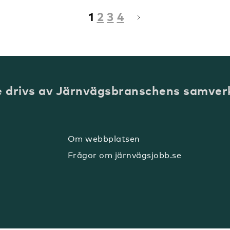
1
2
3
4
e drivs av Järnvägsbranschens samver
Om webbplatsen
Frågor om järnvägsjobb.se