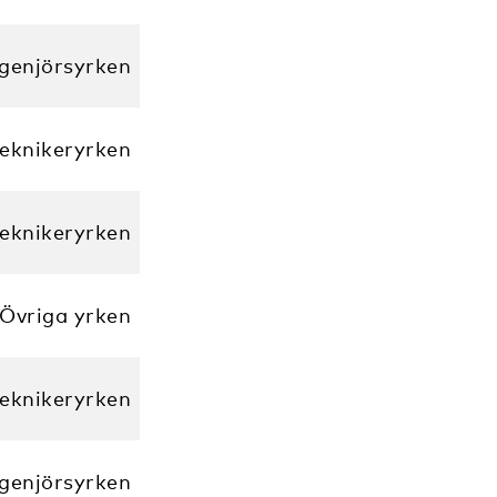
ngenjörsyrken
eknikeryrken
eknikeryrken
Övriga yrken
eknikeryrken
ngenjörsyrken