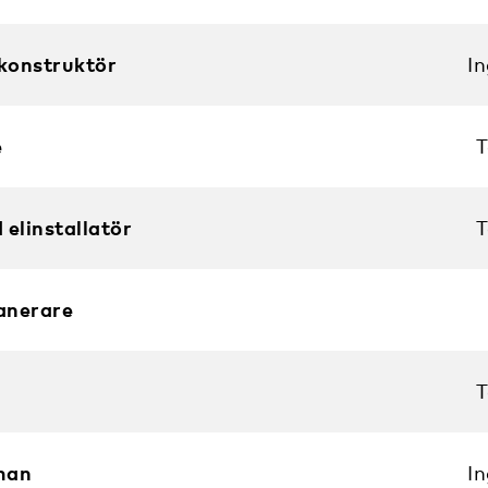
konstruktör
I
e
T
 elinstallatör
T
anerare
T
man
I