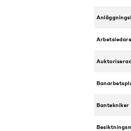
Anläggnings
Arbetsledar
Auktoriserad
Banarbetspl
Bantekniker
Besiktnings