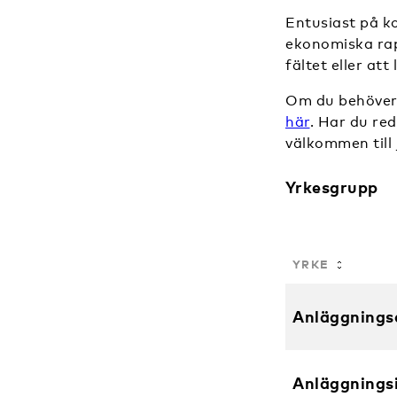
Entusiast på ko
ekonomiska rap
fältet eller at
Om du behöver 
här
. Har du re
välkommen till
Yrkesgrupp
YRKE
Yrken
Anläggnings
Anläggnings