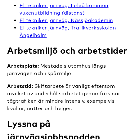
El tekniker järnväg, Luleå kommun
vuxenutbildning (distans)
El tekniker järnväg, Nässjöakademin
El tekniker järnväg, Trafikverksskolan
Ängelholm
Arbetsmiljö och arbetstider
Arbetsplats:
Mestadels utomhus längs
järnvägen och i spårmiljö.
Arbetstid:
Skiftarbete är vanligt eftersom
mycket av underhållsarbetet genomförs när
tågtrafiken är mindre intensiv, exempelvis
kvällar, nätter och helger.
Lyssna på
järnvägsjobbspodden