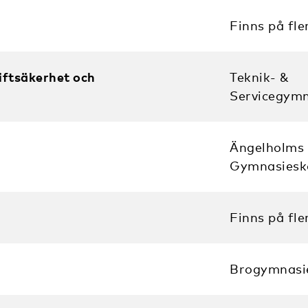
Finns på fle
iftsäkerhet och
Teknik- &
Servicegymn
Ängelholms
Gymnasiesk
Finns på fle
Brogymnasi