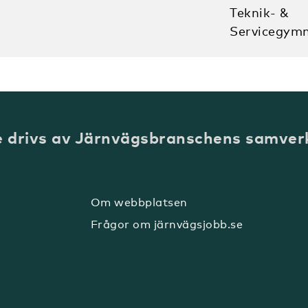
Teknik- &
Servicegymn
e drivs av Järnvägsbranschens samver
Om webbplatsen
Frågor om järnvägsjobb.se