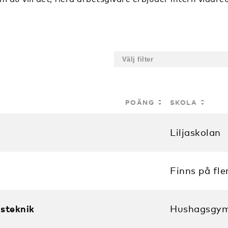
POÄNG
SKOLA
Liljaskolan
Finns på fle
steknik
Hushagsgym