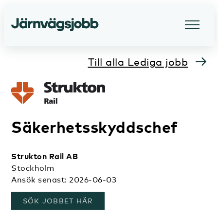
Till alla Lediga jobb
Säkerhetsskyddschef
Strukton Rail AB
Stockholm
Ansök senast: 2026-06-03
, ÖPPNAS I ETT NYTT FÖNSTER
SÖK JOBBET HÄR