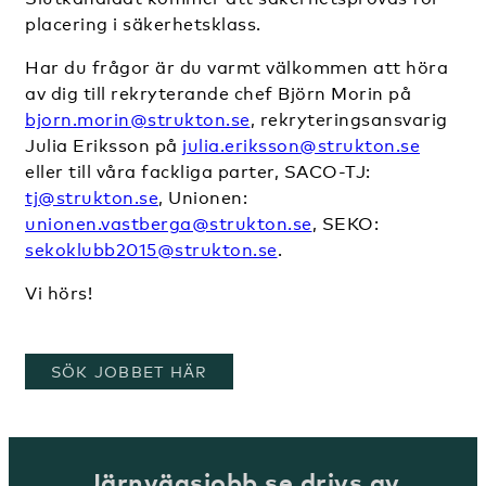
placering i säkerhetsklass.
Har du frågor är du varmt välkommen att höra
av dig till rekryterande chef Björn Morin på
bjorn.morin@strukton.se
, rekryteringsansvarig
Julia Eriksson på
julia.eriksson@strukton.se
eller till våra fackliga parter, SACO-TJ:
tj@strukton.se
, Unionen:
unionen.vastberga@strukton.se
, SEKO:
sekoklubb2015@strukton.se
.
V
i hörs!
, ÖPPNAS I ETT NYTT FÖNSTER
SÖK JOBBET HÄR
Järnvägsjobb.se drivs av