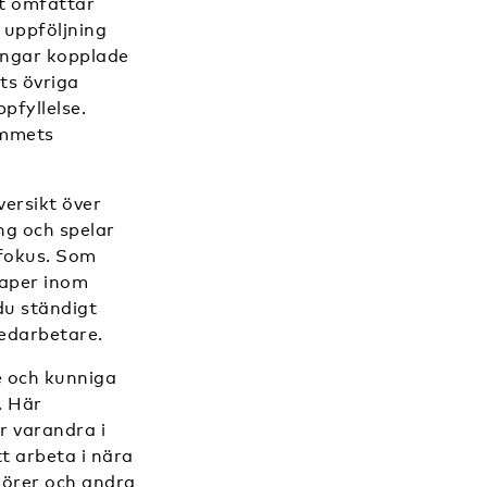
et omfattar
 uppföljning
ningar kopplade
ts övriga
pfyllelse.
ammets
ersikt över
g och spelar
 fokus. Som
kaper inom
du ständigt
edarbetare.
e och kunniga
. Här
r varandra i
 arbeta i nära
jörer och andra