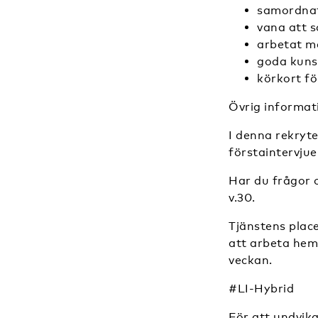
samordnat 
vana att 
arbetat me
goda kuns
körkort fö
Övrig informat
I denna rekryte
förstaintervjue
Har du frågor o
v.30.
Tjänstens place
att arbeta hemi
veckan.
#LI-Hybrid
För att undvika