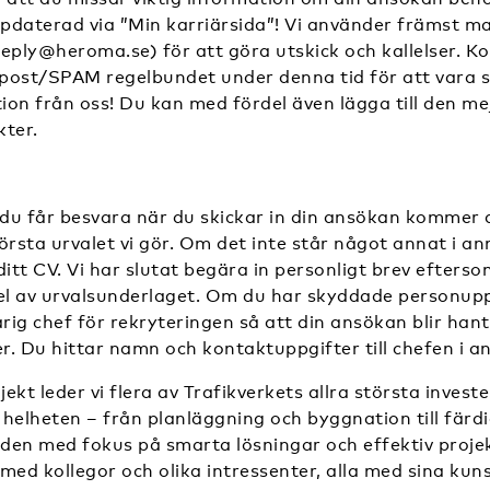
ppdaterad via ”Min karriärsida”! Vi använder främst ma
eply@heroma.se) för att göra utskick och kallelser. Kol
post/SPAM regelbundet under denna tid för att vara s
tion från oss! Du kan med fördel även lägga till den me
kter.
u får besvara när du skickar in din ansökan kommer att
örsta urvalet vi gör. Om det inte står något annat i ann
ditt CV. Vi har slutat begära in personligt brev eftersom
l av urvalsunderlaget. Om du har skyddade personupp
ig chef för rekryteringen så att din ansökan blir hant
er. Du hittar namn och kontaktuppgifter till chefen i 
ekt leder vi flera av Trafikverkets allra största investe
helheten – från planläggning och byggnation till färdi
iden med fokus på smarta lösningar och effektiv proje
med kollegor och olika intressenter, alla med sina ku