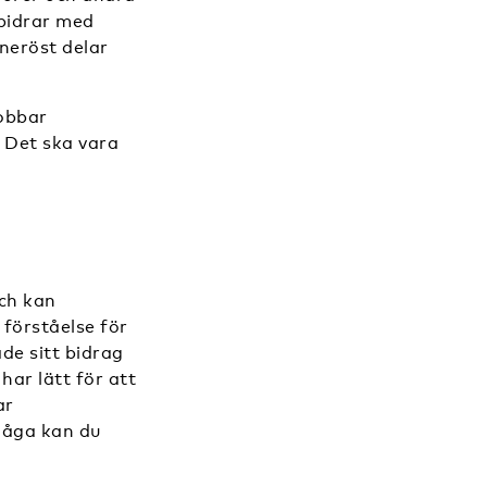
 bidrar med
neröst delar
jobbar
. Det ska vara
och kan
 förståelse för
åde sitt bidrag
har lätt för att
ar
måga kan du