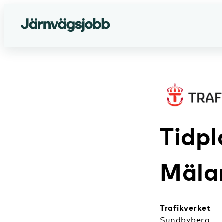
Tidp
Mäla
Trafikverket
Sundbyberg