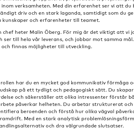
 inom verksamheten. Med din erfarenhet ser vi att du
tändigt driv och en stark laganda, samtidigt som du ge
 kunskaper och erfarenheter till teamet.
n chef heter Malin Öberg. För mig är det viktigt att vi 
 ser till hela vår leverans, och jobbar mot samma mål
 och finnas möjligheter till utveckling.
 i rollen har du en mycket god kommunikativ förmåga 
udskap på ett tydligt och pedagogiskt sätt. Du skapar
delse och säkerställer att olika intressenter förstår b
rbete påverkar helheten. Du arbetar strukturerat och 
entifiera beroenden och förstå hur olika vägval påverk
amdrift. Med en stark analytisk problemlösningsför
andlingsalternativ och dra välgrundade slutsatser.