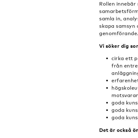
Rollen innebär 
samarbetsförmå
samla in, anal
skapa samsyn o
genomförande
Vi söker dig so
cirka ett 
från entr
anläggnin
erfarenhet
högskoleu
motsvaran
goda kuns
goda kuns
goda kunsk
Det är också ö