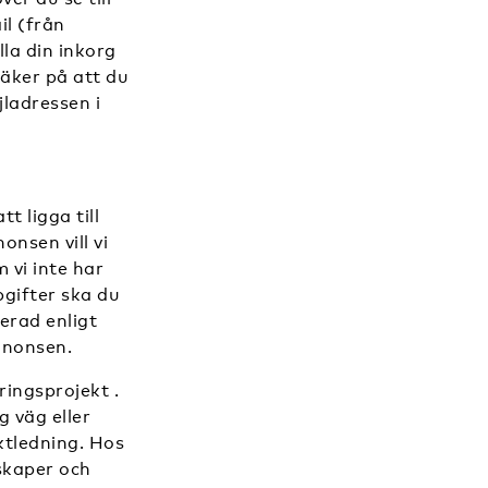
il (från
la din inkorg
äker på att du
jladressen i
 ligga till
onsen vill vi
 vi inte har
gifter ska du
erad enligt
annonsen.
ringsprojekt .
g väg eller
ktledning. Hos
nskaper och