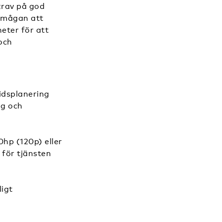
krav på god
örmågan att
eter för att
och
tidsplanering
gg och
hp (120p) eller
för tjänsten
ligt