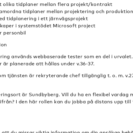
olika tidplaner mellan flera projekt/kontrakt
samordna tidplaner mellan projektering och produktio
d tidplanering i ett järnvägsprojekt
kaper i systemstödet Microsoft project
r personbil
ion
ring används webbaserade tester som en del i urvalet.
r är planerade att hållas under v.36-37.
m tjänsten är rekryterande chef tillgänglig t. o. m. v.
ringsort är Sundbyberg. Vill du ha en flexibel vardag 
från? I den här rollen kan du jobba på distans upp till 
 att du missar viktig information om din ansökan behöv