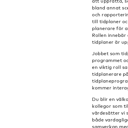
att upprätta, 
bland annat sc
och rapporterin
till tidplaner
planerare för a
Rollen innebär 
tidplaner är u
Jobbet som tid
programmet och
en viktig roll 
tidplanerare p
tidplaneprogra
kommer interag
Du blir en väl
kollegor som t
värdesätter vi 
både vardaglig
samverkan med 