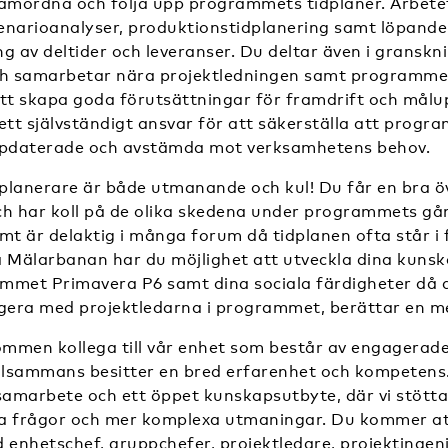
samordna och följa upp programmets tidplaner. Arbet
enarioanalyser, produktionstidplanering samt löpande
g av deltider och leveranser. Du deltar även i gransk
 och samarbetar nära projektledningen samt programme
tt skapa goda förutsättningar för framdrift och målup
ett självständigt ansvar för att säkerställa att progr
ppdaterade och avstämda mot verksamhetens behov.
planerare är både utmanande och kul! Du får en bra öv
 har koll på de olika skedena under programmets gån
samt är delaktig i många forum då tidplanen ofta står i
å Mälarbanan har du möjlighet att utveckla dina kuns
mmet Primavera P6 samt dina sociala färdigheter då 
era med projektledarna i programmet, berättar en m
kommen kollega till vår enhet som består av engagerad
illsammans besitter en bred erfarenhet och kompetens
samarbete och ett öppet kunskapsutbyte, där vi stötta
a frågor och mer komplexa utmaningar. Du kommer att
enhetschef, gruppchefer, projektledare, projektingen