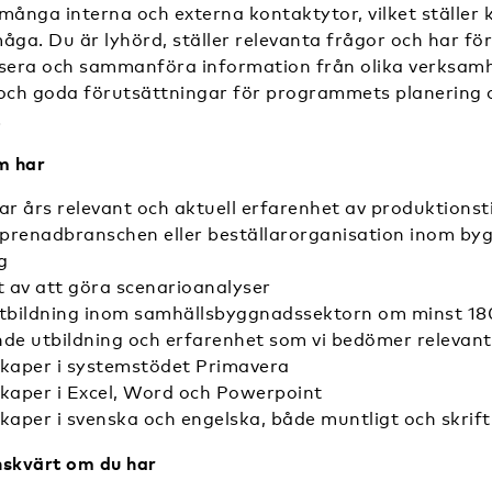
många interna och externa kontaktytor, vilket ställer 
ga. Du är lyhörd, ställer relevanta frågor och har f
ysera och sammanföra information från olika verksamh
ch goda förutsättningar för programmets planering 
.
m har
par års relevant och aktuell erfarenhet av produktions
eprenadbranschen eller beställarorganisation inom by
g
 av att göra scenarioanalyser
tbildning inom samhällsbyggnadssektorn om minst 180
de utbildning och erfarenhet som vi bedömer relevant 
kaper i systemstödet Primavera
kaper i Excel, Word och Powerpoint
aper i svenska och engelska, både muntligt och skrift
nskvärt om du har