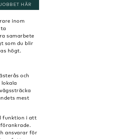
PNAS I ETT NYTT FÖNSTER
JOBBET HÄR
erare inom
sta
ära samarbete
gt som du blir
as högt.
Västerås och
 lokala
nvägssträcka
andets mest
funktion i att
l förankrade.
ch ansvarar för