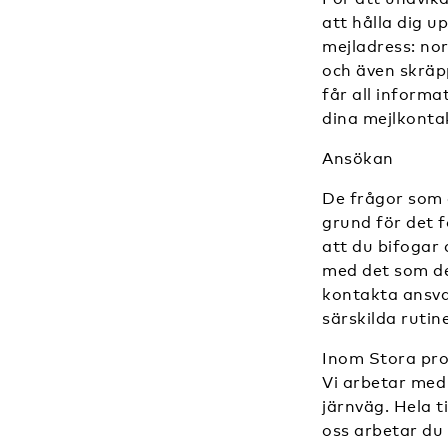
att hålla dig u
mejladress: nor
och även skräp
får all informa
dina mejlkonta
Ansökan
De frågor som d
grund för det f
att du bifogar 
med det som de
kontakta ansvar
särskilda rutin
Inom Stora proj
Vi arbetar med 
järnväg. Hela t
oss arbetar du 