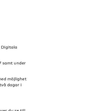
n
 Digitala
27 samt under
med möjlighet
två dagar i
er du se till