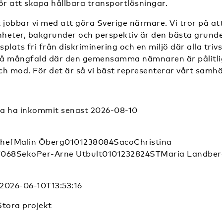
ör att skapa hållbara transportlösningar.
 jobbar vi med att göra Sverige närmare. Vi tror på at
enheter, bakgrunder och perspektiv är den bästa grunde
plats fri från diskriminering och en miljö där alla trivs
 på mångfald där den gemensamma nämnaren är pålitli
 mod. För det är så vi bäst representerar vårt samhäl
a ha inkommit senast 2026-08-10
chefMalin Öberg0101238084SacoChristina
7068SekoPer-Arne Utbult0101232824STMaria Landbe
2026-06-10T13:53:16
Stora projekt