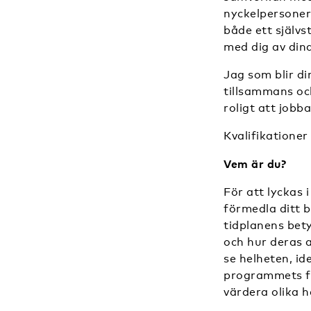
nyckelpersoner
både ett självs
med dig av dina
Jag som blir di
tillsammans och
roligt att jobba
Kvalifikationer
Vem är du?
För att lyckas
förmedla ditt b
tidplanens bety
och hur deras a
se helheten, id
programmets fr
värdera olika h