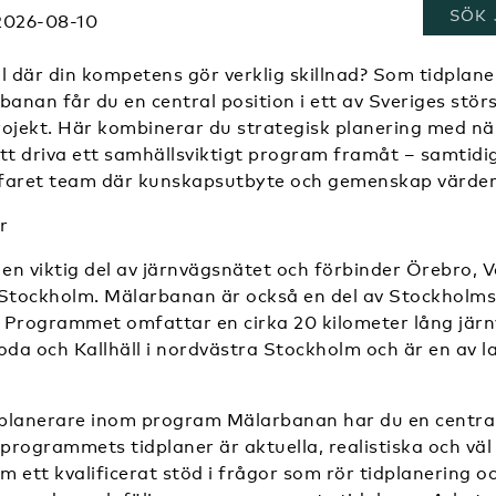
, ÖP
SÖK 
2026-08-10
oll där din kompetens gör verklig skillnad? Som tidplan
nan får du en central position i ett av Sveriges stör
rojekt. Här kombinerar du strategisk planering med n
 att driva ett samhällsviktigt program framåt – samtidi
erfaret team där kunskapsutbyte och gemenskap värder
r
en viktig del av järnvägsnätet och förbinder Örebro, 
tockholm. Mälarbanan är också en del av Stockholms
 Programmet omfattar en cirka 20 kilometer lång jär
da och Kallhäll i nordvästra Stockholm och är en av l
idplanerare inom program Mälarbanan har du en central 
 programmets tidplaner är aktuella, realistiska och vä
 ett kvalificerat stöd i frågor som rör tidplanering o