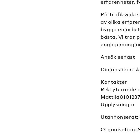
erfarenheter, f
På Trafikverket
av olika erfar
bygga en arbets
bästa. Vi tror
engagemang och
Ansök senast
Din ansökan sk
Kontakter
Rekryterande 
Mattila010123
Upplysningar
Utannonserat: 
Organisation: 