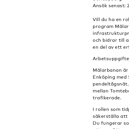
Ansök senast: 
Vill du ha en r
program Mälarba
infrastrukturp
och bidrar till
en del av ett 
Arbetsuppgifte
Mälarbanan är 
Enköping med S
pendeltågsnät.
mellan Tomtebo
trafikerade.
I rollen som t
säkerställa att
Du fungerar som