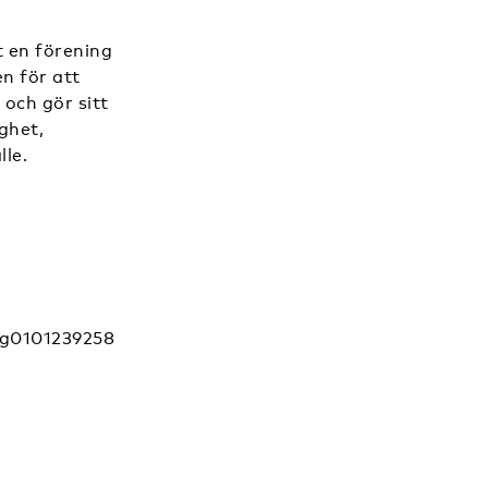
t en förening
n för att
 och gör sitt
ghet,
le.
rg0101239258