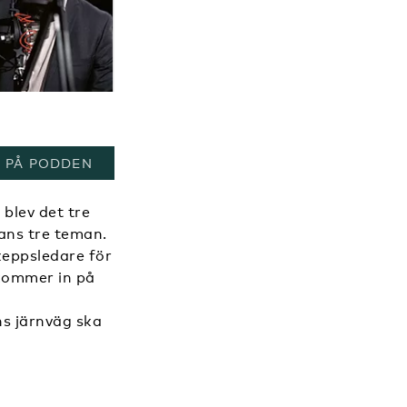
, ÖPPNAS I ETT NYTT FÖNSTER
 PÅ PODDEN
blev det tre
ans tre teman.
keppsledare för
kommer in på
ns järnväg ska