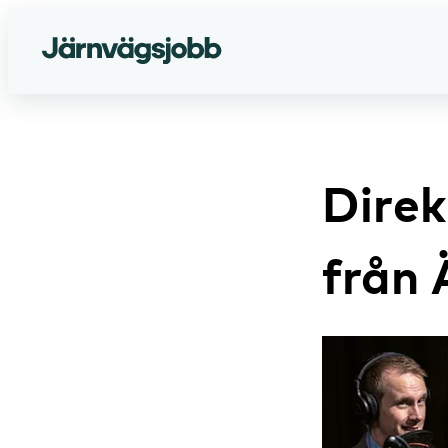
Direk
från 