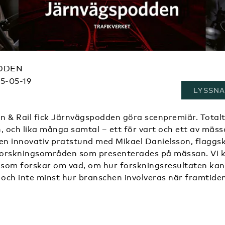
DDEN
5-05-19
LYSSNA
n & Rail fick Järnvägspodden göra scenpremiär. Totalt 
 och lika många samtal – ett för vart och ett av mäss
i en innovativ pratstund med Mikael Danielsson, flaggs
 forskningsområden som presenterades på mässan. Vi 
som forskar om vad, om hur forskningsresultaten kan
och inte minst hur branschen involveras när framtide