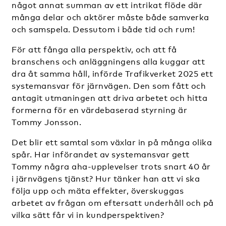
något annat summan av ett intrikat flöde där
många delar och aktörer måste både samverka
och samspela. Dessutom i både tid och rum!
För att fånga alla perspektiv, och att få
branschens och anläggningens alla kuggar att
dra åt samma håll, införde Trafikverket 2025 ett
systemansvar för järnvägen. Den som fått och
antagit utmaningen att driva arbetet och hitta
formerna för en värdebaserad styrning är
Tommy Jonsson.
Det blir ett samtal som växlar in på många olika
spår. Har införandet av systemansvar gett
Tommy några aha-upplevelser trots snart 40 år
i järnvägens tjänst? Hur tänker han att vi ska
följa upp och mäta effekter, överskuggas
arbetet av frågan om eftersatt underhåll och på
vilka sätt får vi in kundperspektiven?