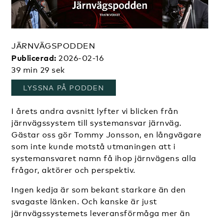
JÄRNVÄGSPODDEN
Publicerad:
2026-02-16
39 min 29 sek
, ÖPPNAS I ETT NYTT FÖNST
LYSSNA PÅ PODDEN
I årets andra avsnitt lyfter vi blicken från
järnvägssystem till systemansvar järnväg.
Gästar oss gör Tommy Jonsson, en långvägare
som inte kunde motstå utmaningen att i
systemansvaret namn få ihop järnvägens alla
frågor, aktörer och perspektiv.
Ingen kedja är som bekant starkare än den
svagaste länken. Och kanske är just
järnvägssystemets leveransförmåga mer än