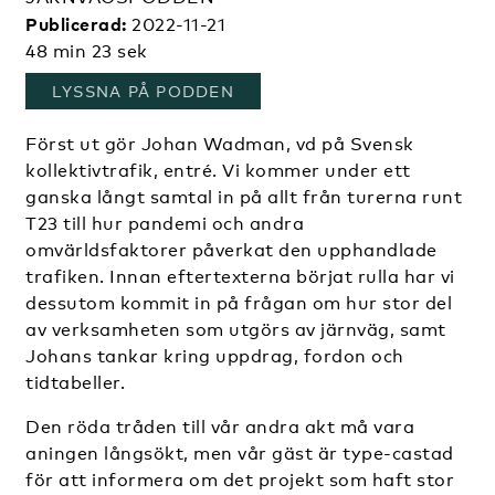
Publicerad:
2022-11-21
48 min 23 sek
, ÖPPNAS I ETT NYTT FÖNST
LYSSNA PÅ PODDEN
Först ut gör Johan Wadman, vd på Svensk
kollektivtrafik, entré. Vi kommer under ett
ganska långt samtal in på allt från turerna runt
T23 till hur pandemi och andra
omvärldsfaktorer påverkat den upphandlade
trafiken. Innan eftertexterna börjat rulla har vi
dessutom kommit in på frågan om hur stor del
av verksamheten som utgörs av järnväg, samt
Johans tankar kring uppdrag, fordon och
tidtabeller.
Den röda tråden till vår andra akt må vara
aningen långsökt, men vår gäst är type-castad
för att informera om det projekt som haft stor