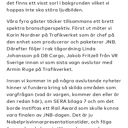
det finns ett visst sorl i bakgrunden vilket vi
hoppas inte ska störa ljudbilden.
Våra fyra gäster täcker tillsammans ett brett
spektra branschperspektiv. Först ut möter vi
Karin Nordner på Trafikverket som är chef på
den enhet som producerar och paketerar JNB.
Därefter följer i rak tågordning Linda
Johansson på DB Cargo, Jakob Fritzell från VR
Sverige innan vi som sista vagn avslutar med
Armin Ruge på Trafikverket.
Innan vi kommer in på några avslutande nyheter
hinner vi fundera kring så skilda områden som
vargfrågan (vad är vargen, kommer den eller är
den redan här), om SERA bilaga 7 och om det
borde instiftas ett Rail Award som skulle kunna
vara finalen av JNB-dagen. Det är ju
Nobelprisvinnarpresentationstider, och föga