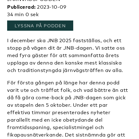
Publicerad:
2023-10-09
34 min 0 sek
, ÖPPNAS I ETT NYTT FÖNST
LYSSNA PÅ PODDEN
I december ska JNB 2025 fastställas, och ett
stopp på vägen dit är JNB-dagen. Vi satte oss
med fyra gäster för att sammanfatta årets
upplaga av denna den kanske mest klassiska
och traditionstyngda järnvägsträffen av alla.
För första gången på länge har denna podd
varit ute och träffat folk, och vad bättre än att
då få göra come-back på JNB-dagen som gick
av stapeln den 5 oktober. Under ett par
effektiva timmar presenterades nyheter
parallellt med en icke obetydande del
framtidsspaning, specialistmingel och
fikapausnätverkande. Det sistnämnda gör att