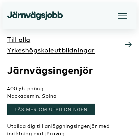
Till alla
Yrkeshögskoleutbildningar
Järnvägsingenjör
400 yh-poäng
Nackademin, Solna
, ÖPPNAS I ETT NYTT FÖNSTER
LÄS MER OM UTBILDNINGEN
Utbilda dig till anläggningsingenjör med
inriktning mot järnväg.