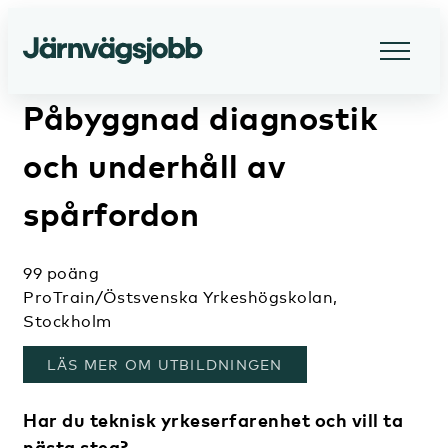
Påbyggnad diagnostik
och underhåll av
spårfordon
99 poäng
ProTrain/Östsvenska Yrkeshögskolan,
Stockholm
, ÖPPNAS I ETT NYTT FÖNSTER
LÄS MER OM UTBILDNINGEN
Har du teknisk yrkeserfarenhet och vill ta
nästa steg?