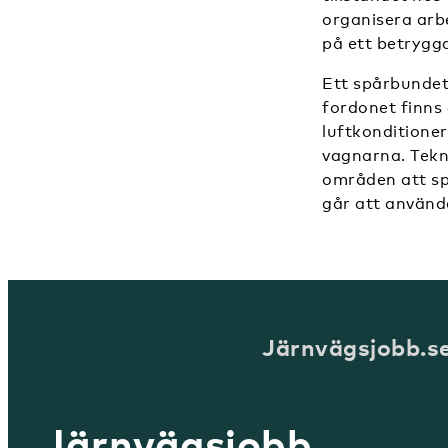
organisera arb
på ett betrygg
Ett spårbundet
fordonet finns 
luftkonditione
vagnarna. Tekn
områden att sp
går att använd
Järnvägsjobb.s
Järnvägsjobb