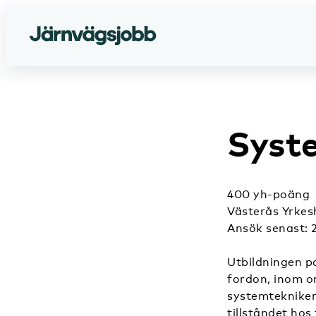
Syst
400 yh-poäng
Västerås Yrkes
Ansök senast: 
Utbildningen p
fordon, inom o
systemtekniker
tillståndet hos