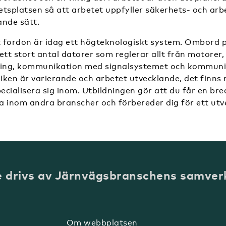
etsplatsen så att arbetet uppfyller säkerhets- och arb
ande sätt.
 fordon är idag ett högteknologiskt system. Ombord p
ett stort antal datorer som reglerar allt från motorer,
ring, kommunikation med signalsystemet och kommuni
iken är varierande och arbetet utvecklande, det finn
ecialisera sig inom. Utbildningen gör att du får en br
a inom andra branscher och förbereder dig för ett utv
e drivs av Järnvägsbranschens samver
Om webbplatsen