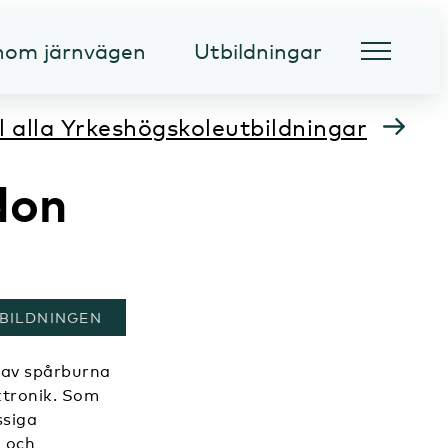
inom järnvägen
Utbildningar
ll alla Yrkeshögskoleutbildningar
don
 NYTT FÖNSTER
BILDNINGEN
l av spårburna
ktronik. Som
ssiga
a och