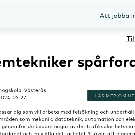
Att jobba 
Ti
emtekniker spårfor
högskola, Västerås
, ÖPPNAS I ETT
LÄS MER OM UT
2024-05-27
assar dig som vill arbeta med felsökning och underhål
mråden som mekanik, datateknik, automation och ele
 genomför du bedömningar av det trafiksäkerhetsmä
 fordonet och en viktig del i arbetet är även att planer