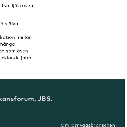
etsmiljökraven
å själva
kation mellan
s många
edd som även
ecklande jobb.
kansforum, JBS.
Om järnvägsbranschen