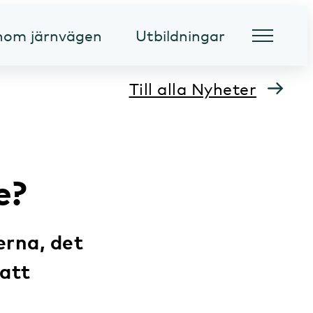
inom järnvägen
Utbildningar
Till alla Nyheter
e?
erna, det
 att