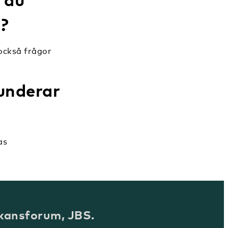
n?
också frågor
funderar
as
kansforum, JBS.