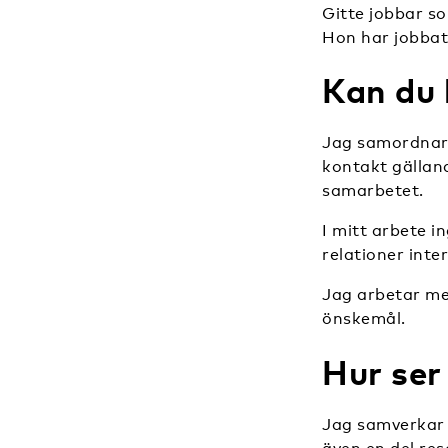
Gitte jobbar s
Hon har jobbat
Kan du b
Jag samordnar
kontakt gälland
samarbetet.
I mitt arbete i
relationer inte
Jag arbetar med
önskemål.
Hur ser
Jag samverkar m