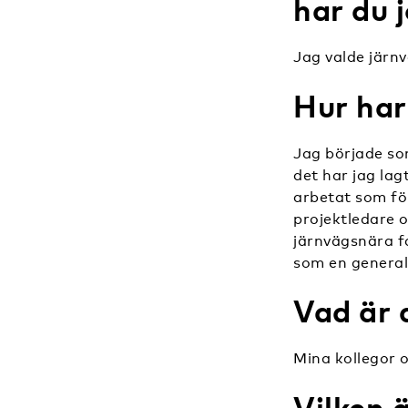
har du 
Jag valde järn
Hur har 
Jag började so
det har jag la
arbetat som fö
projektledare 
järnvägsnära fa
som en general
Vad är 
Mina kollegor o
Vilken 