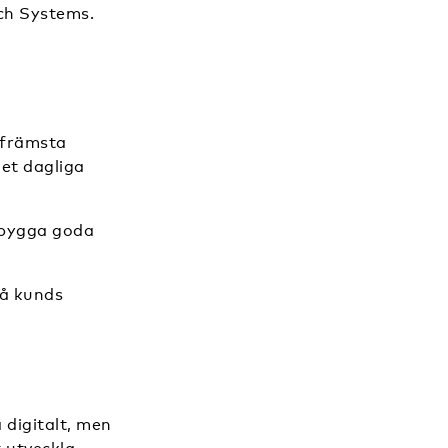
ch Systems.
 främsta
det dagliga
t bygga goda
gå kunds
 digitalt, men