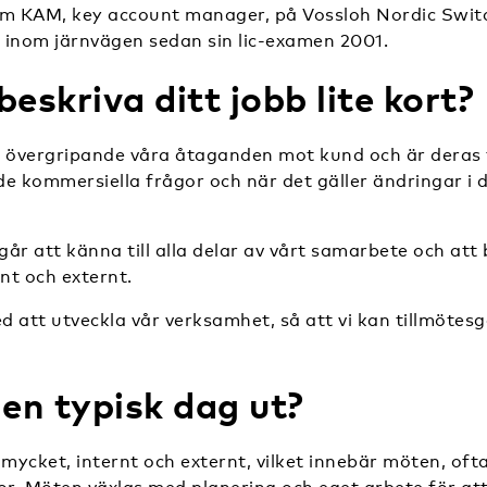
om KAM, key account manager, på Vossloh Nordic Swit
 inom järnvägen sedan sin lic-examen 2001.
eskriva ditt jobb lite kort?
 övergripande våra åtaganden mot kund och är deras
e kommersiella frågor och när det gäller ändringar i 
ngår att känna till alla delar av vårt samarbete och at
rnt och externt.
 att utveckla vår verksamhet, så att vi kan tillmötes
 en typisk dag ut?
ycket, internt och externt, vilket innebär möten, ofta