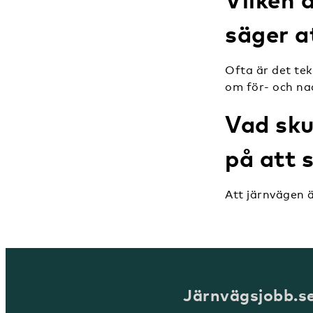
säger a
Ofta är det te
om för- och na
Vad sku
på att 
Att järnvägen ä
Järnvägsjobb.s