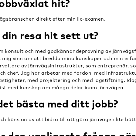
jobbväxlat hit?
vägsbranschen direkt efter min lic-examen.
din resa hit sett ut?
m konsult och med godkännandeprovning av järnvägsf
gt mig vinn om att bredda mina kunskaper och min erfa
rvaltare av järnvägsinfrastruktur, som entreprenör, s
och chef. Jag har arbetar med fordon, med infrastrukt
stigheter, med projektering och med lagstiftning. Ida
ist med kunskap om många delar inom järnvägen.
det bästa med ditt jobb?
ch känslan av att bidra till att göra järnvägen lite bät
är den vanligaste frågan när