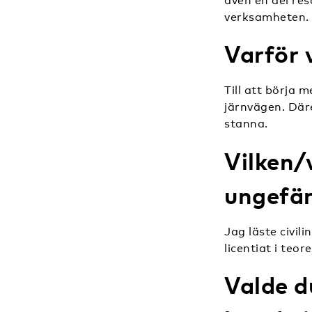
även en del res
verksamheten.
Varför 
Till att börja 
järnvägen. Däre
stanna.
Vilken/
ungefär
Jag läste civil
licentiat i teo
Valde d