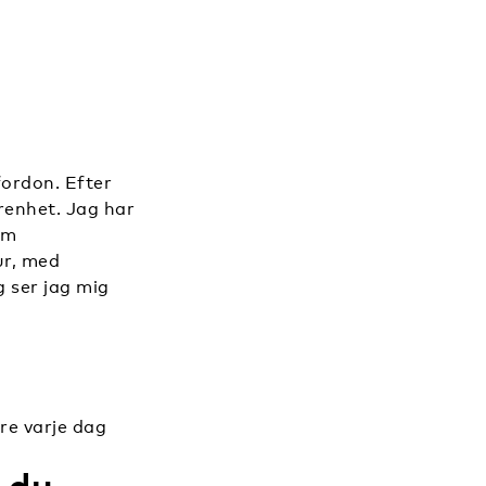
ordon. Efter
renhet. Jag har
om
ur, med
g ser jag mig
tre varje dag
 du