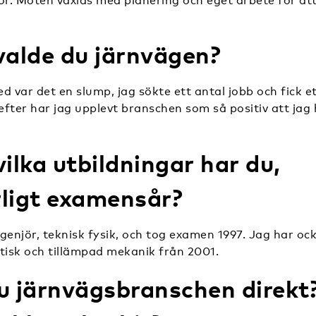
or. Möten växlas med planering och eget arbete för at
valde du järnvägen?
med var det en slump, jag sökte ett antal jobb och fick e
fter har jag upplevt branschen som så positiv att jag 
vilka utbildningar har du,
ligt examensår?
ingenjör, teknisk fysik, och tog examen 1997. Jag har oc
retisk och tillämpad mekanik från 2001.
u järnvägsbranschen direkt?